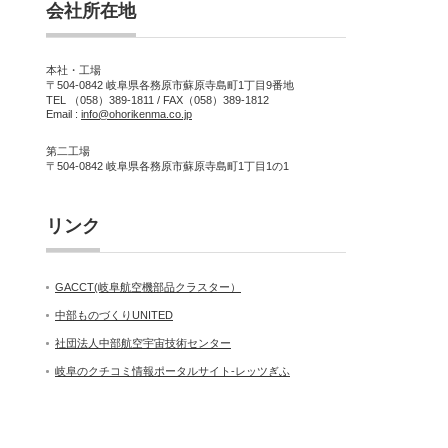
会社所在地
本社・工場
〒504-0842 岐阜県各務原市蘇原寺島町1丁目9番地
TEL （058）389-1811 / FAX（058）389-1812
Email :
info@ohorikenma.co.jp
第二工場
〒504-0842 岐阜県各務原市蘇原寺島町1丁目1の1
リンク
GACCT(岐阜航空機部品クラスター）
中部ものづくりUNITED
社団法人中部航空宇宙技術センター
岐阜のクチコミ情報ポータルサイト-レッツぎふ