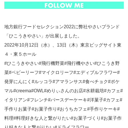
地方銀行フードセレクション2022に弊社やさいブランド
「ひこうきやさい」が出展しました。
2022年10月12日（水）、13日（木）東京ビッグサイト東
４・東５ホール
#ひこうきやさい#飛行機野菜#飛行機やさい#ひこうき野
菜#ベビーリーフ#マイクロリーフ#エディブルフラワー#
発芽にんにく#ルッコラ#アマランサス#食べチョク#ポケ
マル#creema#OWL#めりぃさんのお店#水耕栽培#カフェ#
イタリアン#フレンチ#バースデーケーキ#洋菓子#カフェ#
手作りお菓子#お菓子作り#おうちカフェ#手作りケーキ#
料理#料理好きな人と繋がりたい#お菓子づくり#お菓子作
り好きな人と繋がりたい#ドライフラワー