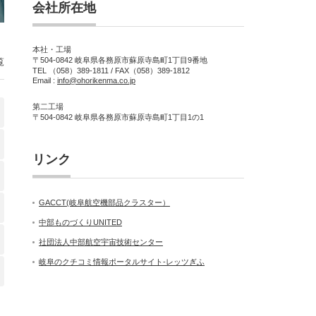
会社所在地
本社・工場
〒504-0842 岐阜県各務原市蘇原寺島町1丁目9番地
覧
TEL （058）389-1811 / FAX（058）389-1812
Email :
info@ohorikenma.co.jp
第二工場
〒504-0842 岐阜県各務原市蘇原寺島町1丁目1の1
リンク
GACCT(岐阜航空機部品クラスター）
中部ものづくりUNITED
社団法人中部航空宇宙技術センター
岐阜のクチコミ情報ポータルサイト-レッツぎふ