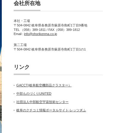
会社所在地
本社・工場
〒504-0842 岐阜県各務原市蘇原寺島町1丁目9番地
TEL （058）389-1811 / FAX（058）389-1812
Email :
info@ohorikenma.co.jp
第二工場
〒504-0842 岐阜県各務原市蘇原寺島町1丁目1の1
リンク
GACCT(岐阜航空機部品クラスター）
中部ものづくりUNITED
社団法人中部航空宇宙技術センター
岐阜のクチコミ情報ポータルサイト-レッツぎふ