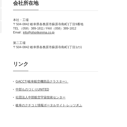
会社所在地
本社・工場
〒504-0842 岐阜県各務原市蘇原寺島町1丁目9番地
TEL （058）389-1811 / FAX（058）389-1812
Email :
info@ohorikenma.co.jp
第二工場
〒504-0842 岐阜県各務原市蘇原寺島町1丁目1の1
リンク
GACCT(岐阜航空機部品クラスター）
中部ものづくりUNITED
社団法人中部航空宇宙技術センター
岐阜のクチコミ情報ポータルサイト-レッツぎふ