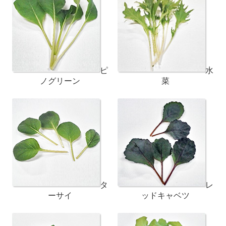
ピ
水
ノグリーン
菜
タ
レ
ーサイ
ッドキャベツ