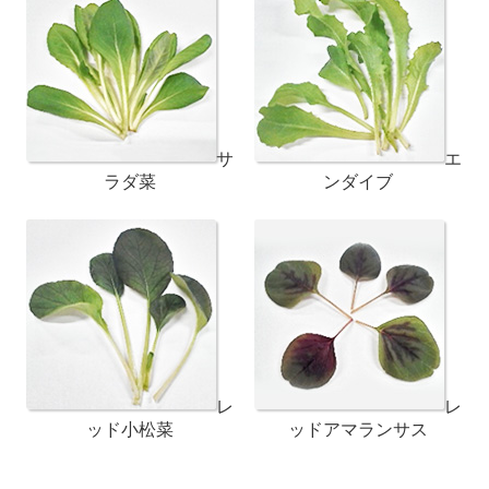
サ
エ
ラダ菜
ンダイブ
レ
レ
ッド小松菜
ッドアマランサス